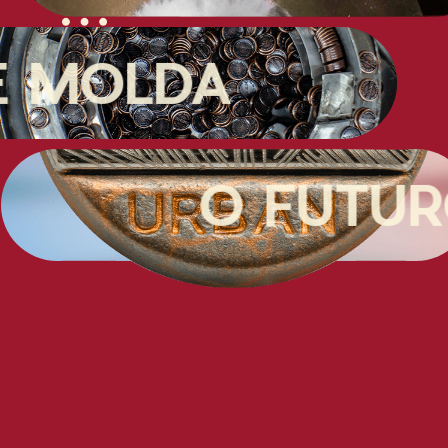
ENG
ESP
PT
ok
Política de Privacidade e Cookies
QUE M
Termos e Condições de Uso
02
Portal de Privacidade