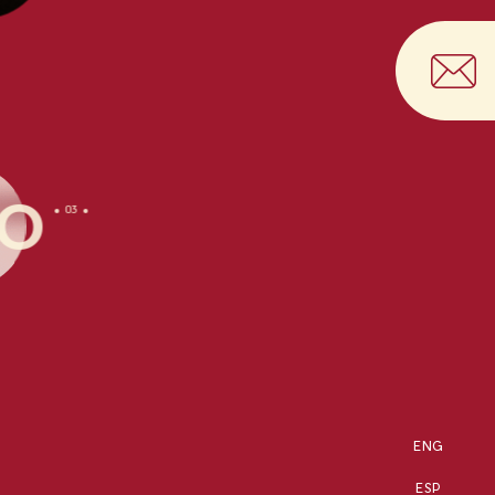
A HIS
OLDA
ENG
ESP