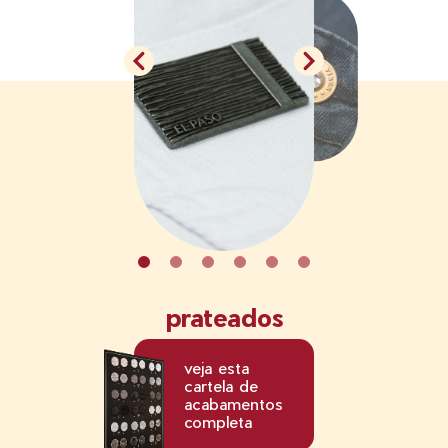
cobreado
veja esta
ENG
ESP
PT
cartela de
prateados
acabamento
completa
veja esta
cartela de
acabamentos
completa